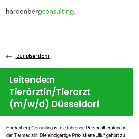
Hard
Job 
Zur Übersicht
Für 
Leitende:n
Für
Tierärztin/Tierarzt
vet
(m/w/d) Düsseldorf
Unse
Kon
Hardenberg Consulting ist die führende Personalberatung in
der Tiermedizin. Die einzigartige Praxiskette „filu“ gehört zu