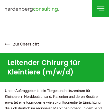
Hardenberg Consulting
Job Portal
Zur Übersicht
Für Bewerber
Leitender Chirurg für
Für Mandanten
Kleintiere (m/w/d)
vetjobs24 CAREER CORNER
Unsere Berater
Unser Auftraggeber ist ein Tiergesundheitszentrum für
Kontakt
Kleintiere in Norddeutschland. Patienten und deren Besitzer
erwartet eine topmoderne wie zukunftsorientierte Einrichtung,
die sich deutlich im regionalen Markt hervorhebt. In dem 2021